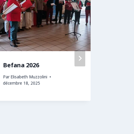
Befana 2026
Du sam
14 Juin 
Par
Elisabeth Muzzolini
italien 
décembre 18, 2025
nouveau
Cathéd
Par
Elisabe