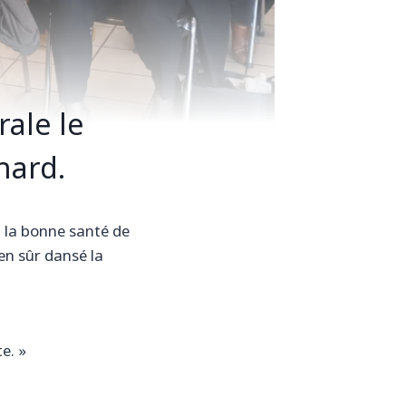
ale le
hard.
à la bonne santé de
ien sûr dansé la
e. »