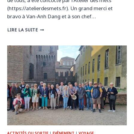
de tous, a été concocté par l’Atelier des mets
(https://atelierdesmets.fr). Un grand merci et
bravo à Van-Anh Dang et à son chef…
22
LIRE LA SUITE
NOVEMBRE
2025
–
ASSEMBLÉE
GÉNÉRALE
DE
FRANCE
ITALIE
AU
CENTRE
DE
LOISIRS
DE
ST
DOULCHARD.
ACTIVITÉS OU SORTIE
|
EVÈNEMENT
|
VOYAGE