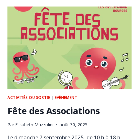
SEPTEMBRE
AU
5
OCTOBRE
2025
:
VOYAGE
EN
EMILIE
ROMAGNE
ACTIVITÉS OU SORTIE
|
EVÈNEMENT
Fête des Associations
Par
Elisabeth Muzzolini
août 30, 2025
Le dimanche 7 septembre 2025, de 10 h à 18 h,