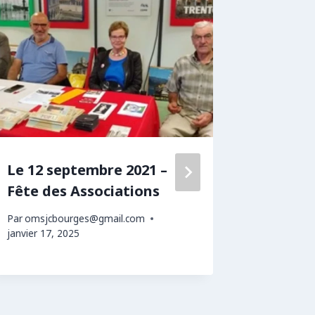
Le 12 septembre 2021 –
Le 27 a
Fête des Associations
Italie 
Centre 
Par
omsjcbourges@gmail.com
Doulch
janvier 17, 2025
Par
Elisabe