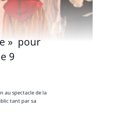
re » pour
le 9
n au spectacle de la
lic tant par sa