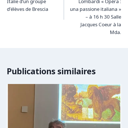
l’article
Italie d’un groupe
Lombardi « Opéra :
d’élèves de Brescia
una passione italiana »
– à 16 h 30 Salle
Jacques Coeur à la
Mda.
Publications similaires