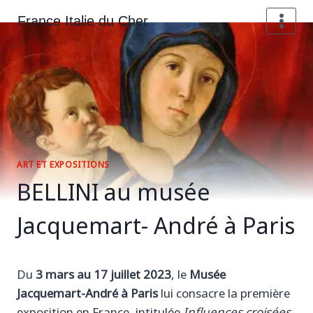
Aller
France Italie du Cher
au
contenu
ART ET EXPOSITIONS
BELLINI au musée
Jacquemart- André à Paris
Du
3 mars au 17 juillet 2023
, le
Musée
Jacquemart-André à Paris
lui consacre la première
exposition en France, intitulée
Influences croisées
.