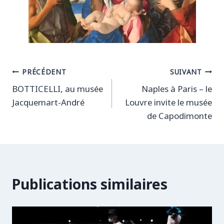
Navigation
PRÉCÉDENT
SUIVANT
BOTTICELLI, au musée
Naples à Paris – le
de
Jacquemart-André
Louvre invite le musée
l’article
de Capodimonte
Publications similaires