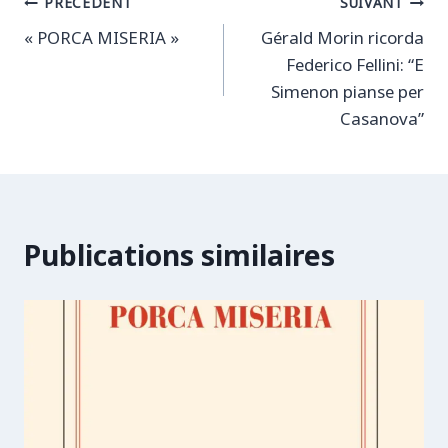
Navigation
PRÉCÉDENT
SUIVANT
« PORCA MISERIA »
Gérald Morin ricorda
de
Federico Fellini: “E
l’article
Simenon pianse per
Casanova”
Publications similaires